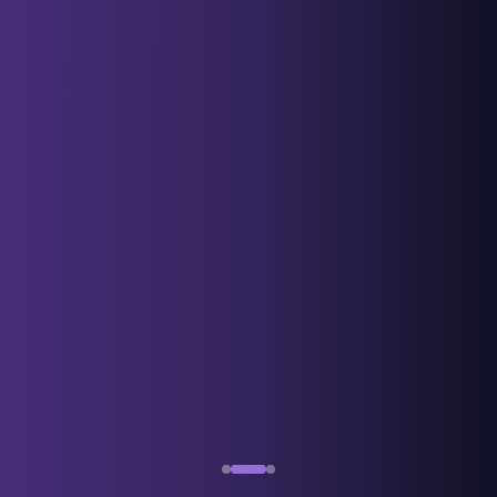
ОНЦГОЙ ҮНИЙН
САНАЛ
БҮРЭН ЦУГЛУУЛГА