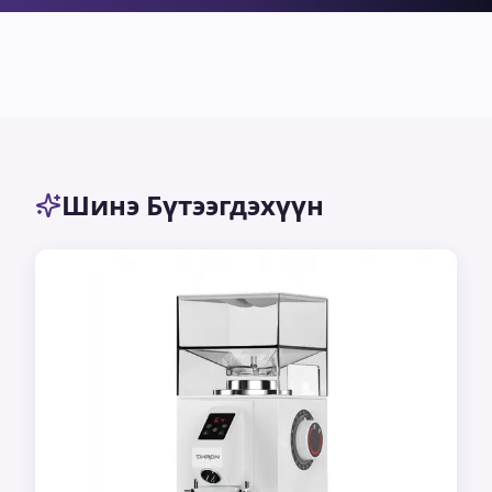
ДЭЛХИЙН
Шинэ
Дагалдах
ШИЛДЭГ
Машинууд
Кофе Үр
хэрэгсэл
Шинэ Бүтээгдэхүүн