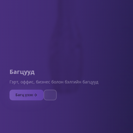
Багцууд
Гэрт, оффис, бизнес болон бэлгийн багцууд
Багц үзэх