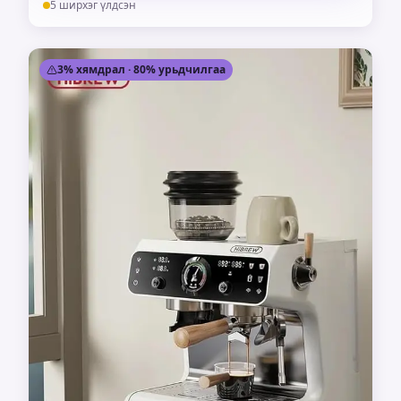
5 ширхэг үлдсэн
3% хямдрал · 80% урьдчилгаа