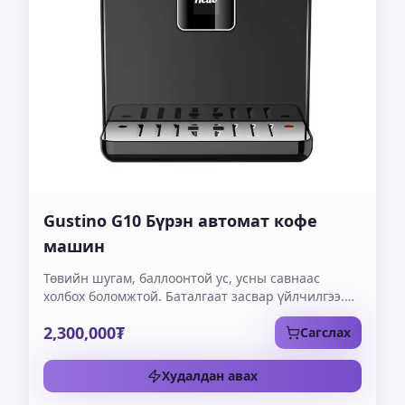
Gustino G10 Бүрэн автомат кофе
машин
Төвийн шугам, баллоонтой ус, усны савнаас
холбох боломжтой. Баталгаат засвар үйлчилгээ.
250грамм үрний сав. 4 төрлийн кофе мөн
2,300,000₮
нэмэлтээр халуун ус, халуун сүү гаргах боломжтой.
Сагслах
Худалдан авах