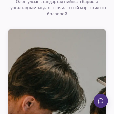
Олон улсын стандартад нийцсэн бариста
сургалтад хамрагдаж, гэрчилгээтэй мэргэжилтэн
болоорой