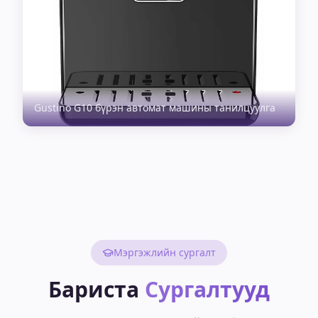
Gustino G10 бүрэн автомат машины танилцуулга
Мэргэжлийн сургалт
Бариста
Сургалтууд