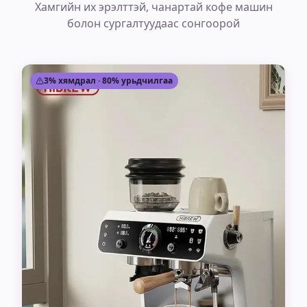
Хамгийн их эрэлттэй, чанартай кофе машин
болон сургалтуудаас сонгоорой
3% хямдрал · 80% урьдчилгаа