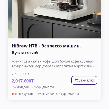
HiBrew H7B - Эспрессо машин,
бутлагчтай
Жижиг хэмжээтэй кофе шоп болон кофе корнерт
тохиромжтой өөр дээрээ бутлагчтай мэргэжлийн
эспрессо машин Өөр дээрээ 30 үечлэл бүхий үр
2,600,000₮
бутлагчтай Зэвэрдэггүй ган сүү хөөсрүүлэгч
2,017,600₮
Захиалах
цорготой Давхар бойлертой учраас нэг зэрэг
эспрэссо гаргаж, сүү хөөсрүүлэх боломжтой LCD
3% хямдрал · 80% урьдчилгаа
TOUCH SCREEN 20 бар даралттай 1 жилийн
Нөөц дууссан — 3% хямдрал, 80% урьдчилгаа
баталгаат хугацаатай