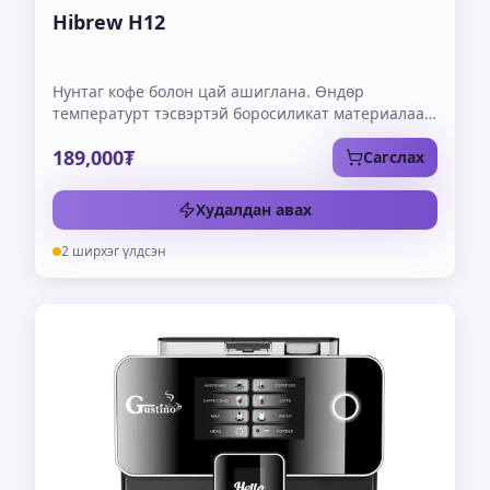
Hibrew H12
Нунтаг кофе болон цай ашиглана. Өндөр
температурт тэсвэртэй боросиликат материалаар
хийгдсэн шилэн гүцтэй Нэрдэг цаас шаардлагагүй
189,000₮
өөрийн давхар ханатай ган шүүлтүүртэй
Сагслах
Худалдан авах
2 ширхэг үлдсэн