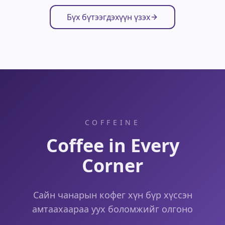
Бүх бүтээгдэхүүн үзэх
COFFEINE
Coffee in Every
Corner
Сайн чанарын кофег хүн бүр хүссэн
амтаахаараа уух боломжийг олгоно