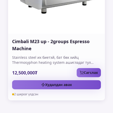
Cimbali M23 up - 2groups Espresso
Machine
Stainless steel их биетэй, бат бөх хийц
Thermosyphon heating system ашигладаг тул
extraction тогтвортой
12,500,000₮
Сагслах
Худалдан авах
2 ширхэг үлдсэн