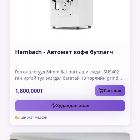
Hambach - Автомат кофе бутлагч
Гол онцлогууд 64mm flat burr ашигладаг SUS402
ган иртэй тул элэгдэл багатай 18 төрлийн grind
size adjustment-тэй Quiet grinding technology
1,800,000₮
буюу дуу чимээ багатай Touch control болон timed
Сагслах
dosing функцтэй Single / Double / Continuous
grinding mode-той Stainless steel их биетэй
Худалдан авах
Espresso болон filter brew аль алинд тохиромжтой
2 ширхэг үлдсэн