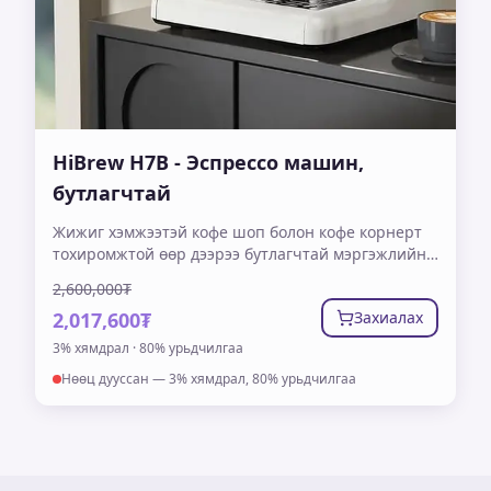
HiBrew H7B - Эспрессо машин,
бутлагчтай
Жижиг хэмжээтэй кофе шоп болон кофе корнерт
тохиромжтой өөр дээрээ бутлагчтай мэргэжлийн
эспрессо машин Өөр дээрээ 30 үечлэл бүхий үр
2,600,000₮
бутлагчтай Зэвэрдэггүй ган сүү хөөсрүүлэгч
2,017,600₮
Захиалах
цорготой Давхар бойлертой учраас нэг зэрэг
эспрэссо гаргаж, сүү хөөсрүүлэх боломжтой LCD
3% хямдрал · 80% урьдчилгаа
TOUCH SCREEN 20 бар даралттай 1 жилийн
Нөөц дууссан — 3% хямдрал, 80% урьдчилгаа
баталгаат хугацаатай