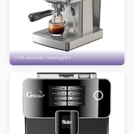
H10A машины танилцуулга